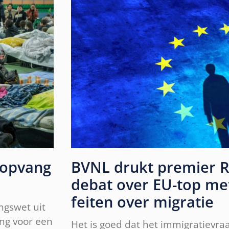
 opvang
BVNL drukt premier Ru
debat over EU-top me
feiten over migratie
ngswet uit
ang voor een
Het is goed dat het immigratievraa