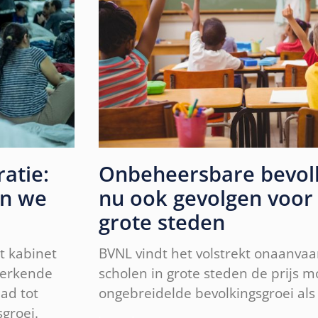
atie:
Onbeheersbare bevolk
en we
nu ook gevolgen voor 
grote steden
t kabinet
BVNL vindt het volstrekt onaanva
perkende
scholen in grote steden de prijs 
ad tot
ongebreidelde bevolkingsgroei als
groei.