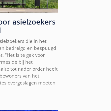
oor asielzoekers
d
ielzoekers die in het
en bedreigd en bespuugd
. “Het is te gek voor
mes de bij het
lte tot nader order heeft
bewoners van het
ltes overgeslagen moeten