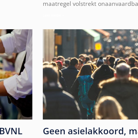
maatregel volstrekt onaanvaardba
Lees verder »
 BVNL
Geen asielakkoord, m