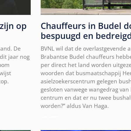
zijn op
Chauffeurs in Budel d
bespuugd en bedreig
land. De
BVNL wil dat de overlastgevende as
dit jaar nog
Brabantse Budel chauffeurs hebb
room
per direct het land worden uitgezet
wijst
woorden dat busmaatschappij Her
top.
asielzoekerscentrum gelegen busha
gesloten vanwege wangedrag van 
centrum en dat er nu twee busha
worden?” aldus Van Haga.
Lees verder »