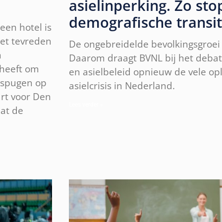
asielinperking. Zo st
demografische transit
een hotel is
iet tevreden
De ongebreidelde bevolkingsgroei 
n
Daarom draagt BVNL bij het debat
 heeft om
en asielbeleid opnieuw de vele op
s spugen op
asielcrisis in Nederland.
art voor Den
Lees verder »
at de