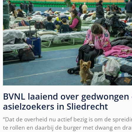
BVNL laaiend over gedwongen
asielzoekers in Sliedrecht
“Dat de overheid nu actief bezig is om de spreidi
te rollen en daarbij de burger met dwang en dr