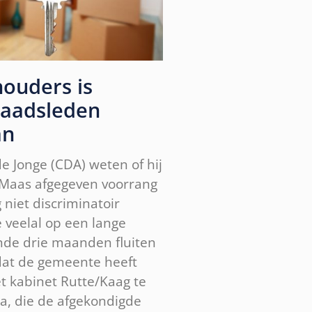
houders is
raadsleden
an
 Jonge (CDA) weten of hij
 Maas afgegeven voorrang
niet discriminatoir
 veelal op een lange
nde drie maanden fluiten
dat de gemeente heeft
t kabinet Rutte/Kaag te
ga, die de afgekondigde