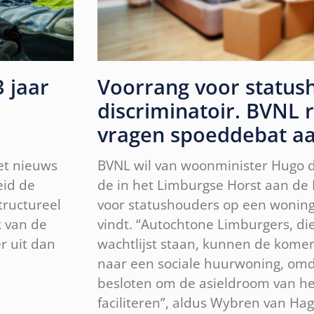
 jaar
Voorrang voor status
discriminatoir. BVNL 
vragen spoeddebat a
et nieuws
BVNL wil van woonminister Hugo de
eid de
de in het Limburgse Horst aan de
tructureel
voor statushouders op een woning 
k van de
vindt. “Autochtone Limburgers, die
r uit dan
wachtlijst staan, kunnen de kome
naar een sociale huurwoning, om
besloten om de asieldroom van he
faciliteren”, aldus Wybren van Ha