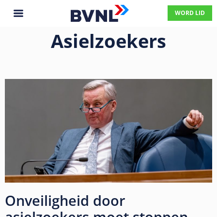
WORD LID
Asielzoekers
Onveiligheid door
asielzoekers moet stoppen,