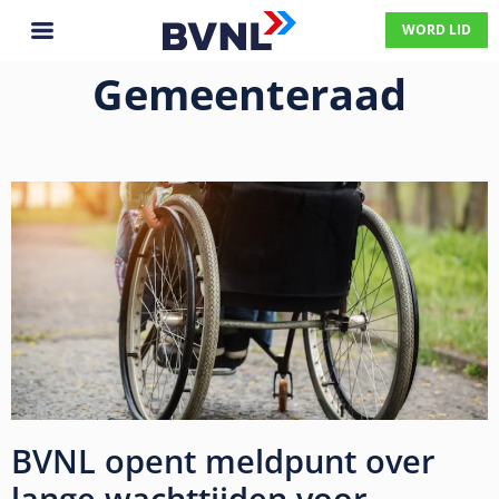
WORD LID
Gemeenteraad
BVNL opent meldpunt over
lange wachttijden voor