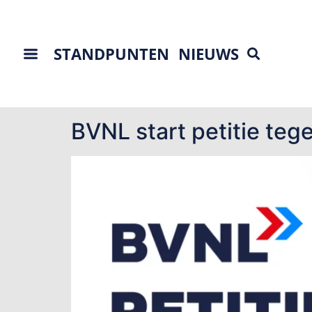
STANDPUNTEN
NIEUWS
Tag:
Eerste Kame
BVNL start petitie teg