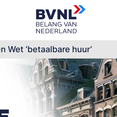
r
en Wet ‘betaalbare huur’