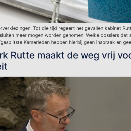
rkiezingen. Tot die tijd regeert het gevallen kabinet Rutt
besluiten meer mogen worden genomen. Welke dossiers dat 
esplitste Kamerleden hebben hierbij geen inspraak en gee
erk Rutte maakt de weg vrij vo
it