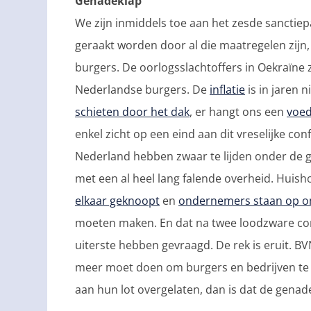
Genadeklap
We zijn inmiddels toe aan het zesde sanctiep
geraakt worden door al die maatregelen zijn
burgers. De oorlogsslachtoffers in Oekraïne z
Nederlandse burgers. De
inflatie
is in jaren 
schieten door het dak
, er hangt ons een
voed
enkel zicht op een eind aan dit vreselijke conf
Nederland hebben zwaar te lijden onder de g
met een al heel lang falende overheid. Huis
elkaar geknoopt
en
ondernemers staan op o
moeten maken. En dat na twee loodzware coro
uiterste hebben gevraagd. De rek is eruit. BV
meer moet doen om burgers en bedrijven t
aan hun lot overgelaten, dan is dat de genad