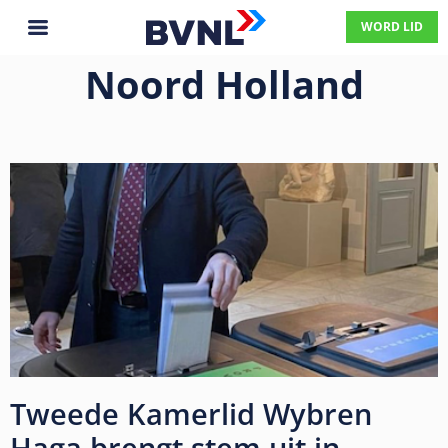
WORD LID
Noord Holland
Tweede Kamerlid Wybren
Haga brengt stem uit in