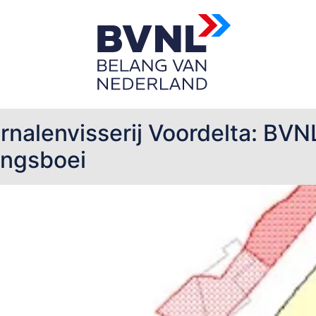
arnalenvisserij Voordelta: BV
ingsboei