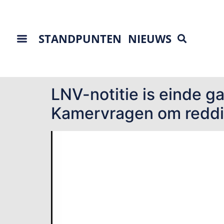
STANDPUNTEN
NIEUWS
Tag:
visserij
LNV-notitie is einde g
Kamervragen om redd