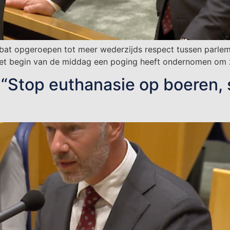
bat opgeroepen tot meer wederzijds respect tussen parleme
t begin van de middag een poging heeft ondernomen om zij
: “Stop euthanasie op boeren