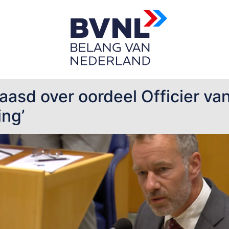
t
sd over oordeel Officier van J
ing’