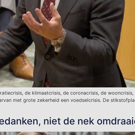
ratiecrisis, de klimaatcrisis, de coronacrisis, de wooncrisis
daarvan met grote zekerheid een voedselcrisis. De stikstofp
edanken, niet de nek omdraa