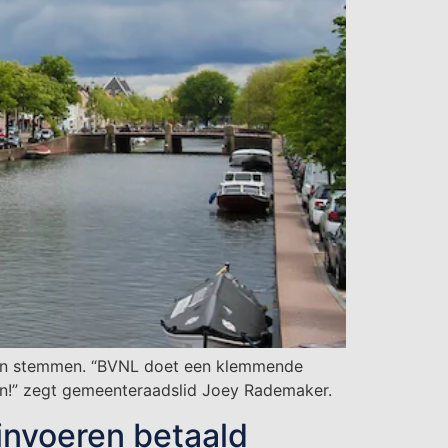
ren stemmen. “BVNL doet een klemmende
n!” zegt gemeenteraadslid Joey Rademaker.
invoeren betaald