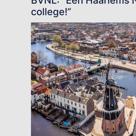
BVNL: “Een Haarlems NE
college!”