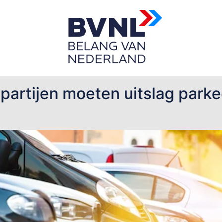
eren in Haarlem
partijen moeten uitslag park