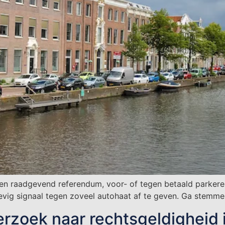
en raadgevend referendum, voor- of tegen betaald parke
ig signaal tegen zoveel autohaat af te geven. Ga stemme
rzoek naar rechtsgeldigheid 