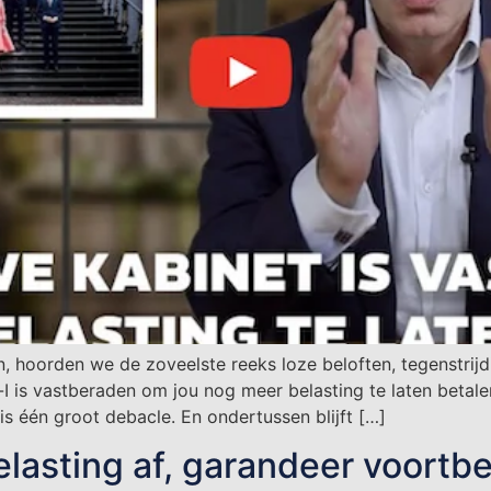
, hoorden we de zoveelste reeks loze beloften, tegenstri
 is vastberaden om jou nog meer belasting te laten betalen,
s één groot debacle. En ondertussen blijft […]
lasting af, garandeer voortb