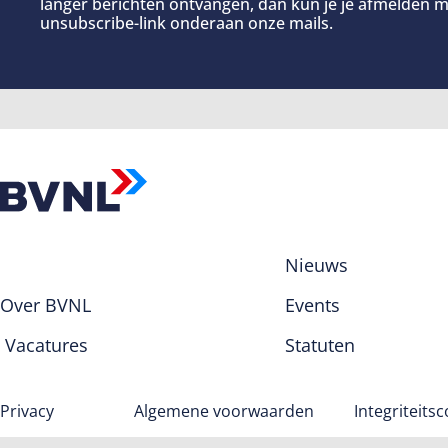
langer berichten ontvangen, dan kun je je afmelden m
unsubscribe-link onderaan onze mails.
Nieuws
Over BVNL
Events
Vacatures
Statuten
Privacy
Algemene voorwaarden
Integriteits