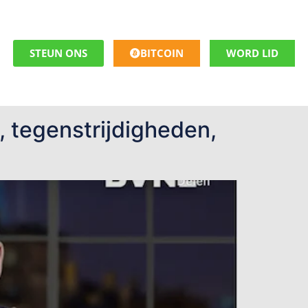
STEUN ONS
BITCOIN
WORD LID
 tegenstrijdigheden,