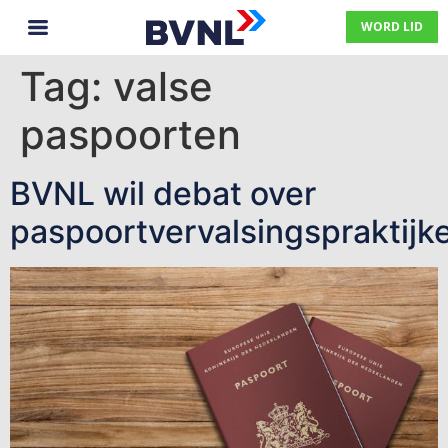
WORD LID
Tag:
valse
paspoorten
BVNL wil debat over
paspoortvervalsingspraktijk