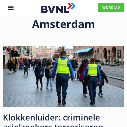
WORD LID
Amsterdam
Klokkenluider: criminele
asielzoekers terroriseren