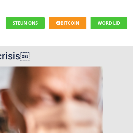
STEUN ONS
BITCOIN
WORD LID
crisis￼