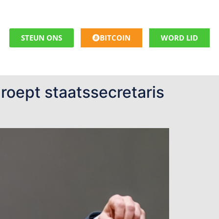
STEUN ONS
BITCOIN
WORD LID
roept staatssecretaris