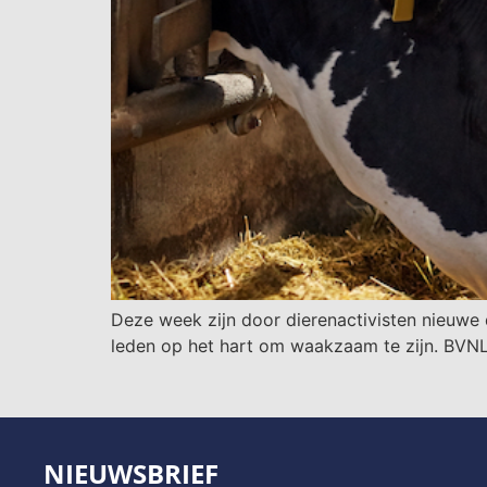
Deze week zijn door dierenactivisten nieuwe
leden op het hart om waakzaam te zijn. BVNL 
NIEUWSBRIEF