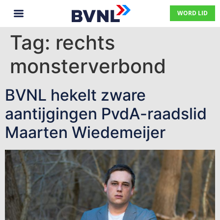
WORD LID
Tag:
rechts
monsterverbond
BVNL hekelt zware
aantijgingen PvdA-raadslid
Maarten Wiedemeijer