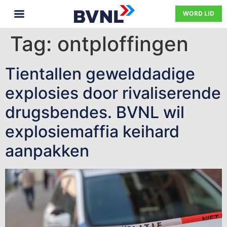
WORD LID
Tag:
ontploffingen
Tientallen gewelddadige
explosies door rivaliserende
drugsbendes. BVNL wil
explosiemaffia keihard
aanpakken