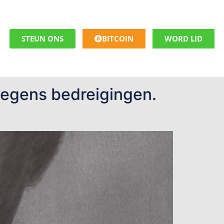
STEUN ONS
BITCOIN
WORD LID
wegens bedreigingen.