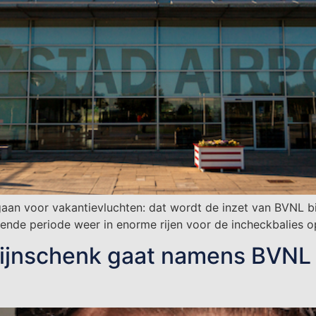
gaan voor vakantievluchten: dat wordt de inzet van BVNL b
de periode weer in enorme rijen voor de incheckbalies op
jnschenk gaat namens BVNL v