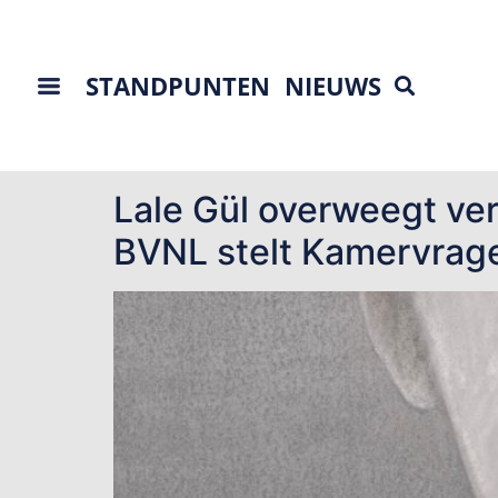
STANDPUNTEN
NIEUWS
Tag:
Lale Gül
Lale Gül overweegt ve
BVNL stelt Kamervrag