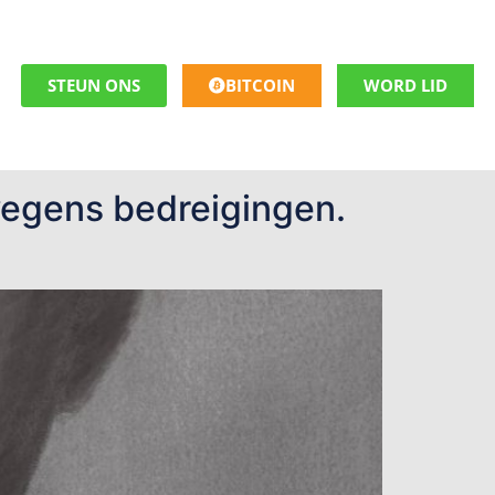
STEUN ONS
BITCOIN
WORD LID
wegens bedreigingen.