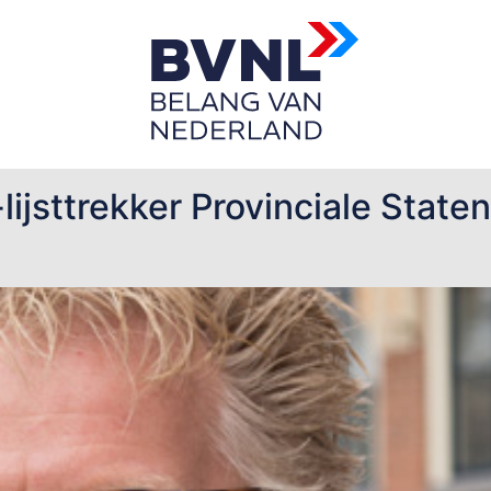
 in de Eemshaven
jsttrekker Provinciale State