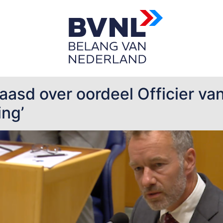
sd over oordeel Officier van J
ing’