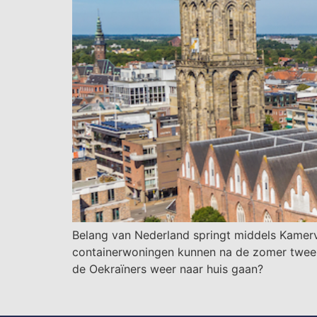
Belang van Nederland springt middels Kamervr
containerwoningen kunnen na de zomer tweeho
de Oekraïners weer naar huis gaan?