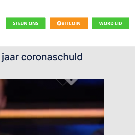
STEUN ONS
BITCOIN
WORD LID
 jaar coronaschuld