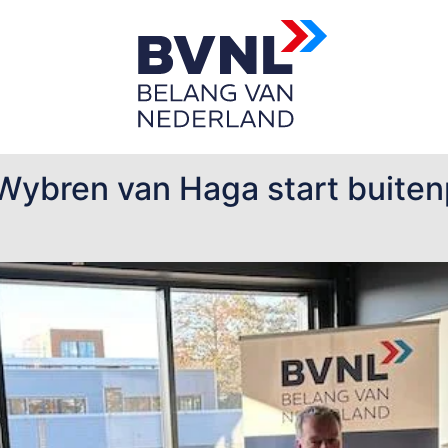
oor
Wybren van Haga start buitenp