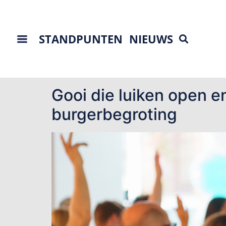
STANDPUNTEN
NIEUWS
Tag:
burgerjury
Gooi die luiken open e
burgerbegroting