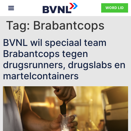
WORD LID
Tag:
Brabantcops
BVNL wil speciaal team
Brabantcops tegen
drugsrunners, drugslabs en
martelcontainers