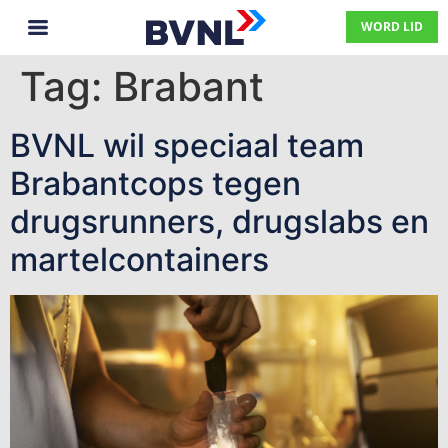
WORD LID
Tag:
Brabant
BVNL wil speciaal team
Brabantcops tegen
drugsrunners, drugslabs en
martelcontainers