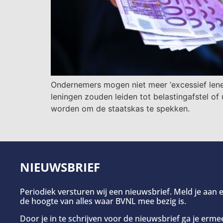
Ondernemers mogen niet meer ‘excessief lene
leningen zouden leiden tot belastingafstel 
worden om de staatskas te spekken.
NIEUWSBRIEF
Periodiek versturen wij een nieuwsbrief. Meld je aan e
de hoogte van alles waar BVNL mee bezig is.
Door je in te schrijven voor de nieuwsbrief ga je erm