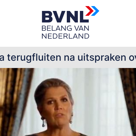
p
terugfluiten na uitspraken ov