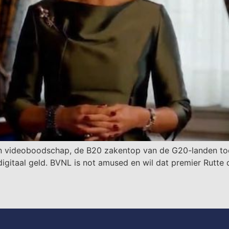
 videoboodschap, de B20 zakentop van de G20-landen toe 
gitaal geld. BVNL is not amused en wil dat premier Rutte de