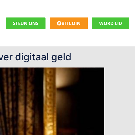
STEUN ONS
BITCOIN
WORD LID
er digitaal geld