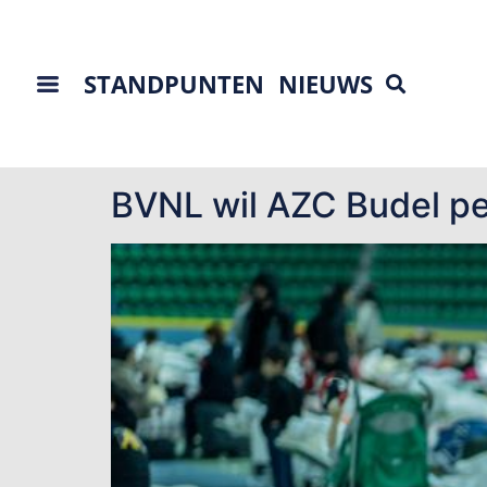
STANDPUNTEN
NIEUWS
Tag:
AZC Budel
BVNL wil AZC Budel per