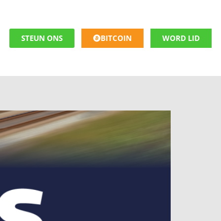
STEUN ONS
BITCOIN
WORD LID