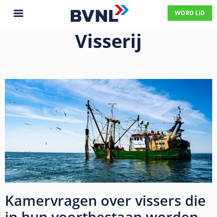
WORD LID
Visserij
Kamervragen over vissers die
in hun voortbestaan worden