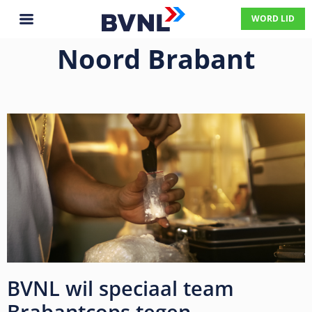
WORD LID
Noord Brabant
BVNL wil speciaal team
Brabantcops tegen