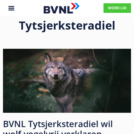
WORD LID
Tytsjerksteradiel
BVNL Tytsjerksteradiel wil
wolf vogelvrij verklaren