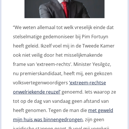
“We weten allemaal tot welk vreselijk einde dat
stelselmatige gedemoniseer bij Pim Fortuyn
heeft geleid. Ikzelf voel mij in de Tweede Kamer
ook niet veilig door het misselijkmakende
frame van ‘extreem-rechts’. Minister Yesilgöz,
nu premierskandidaat, heeft mij, een gekozen
volksvertegenwoordigers
‘extreem-rechtse
onwelriekende reuzel’
genoemd. Iets waarop ze
tot op de dag van vandaag geen afstand van
heeft genomen. Tegen de man die
met geweld
mijn huis was binnengedrongen
, zijn geen
juridische stappen gezet. Ik voel mij vogelvrij