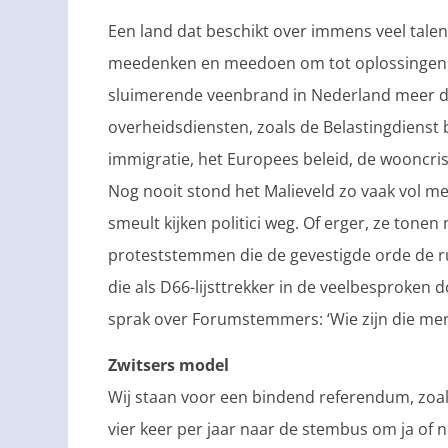
Een land dat beschikt over immens veel talent
meedenken en meedoen om tot oplossingen te
sluimerende veenbrand in Nederland meer da
overheidsdiensten, zoals de Belastingdienst 
immigratie, het Europees beleid, de wooncri
Nog nooit stond het Malieveld zo vaak vol met
smeult kijken politici weg. Of erger, ze tone
proteststemmen die de gevestigde orde de 
die als D66-lijsttrekker in de veelbesproken
sprak over Forumstemmers: ‘Wie zijn die me
Zwitsers model
Wij staan voor een bindend referendum, zoa
vier keer per jaar naar de stembus om ja of 