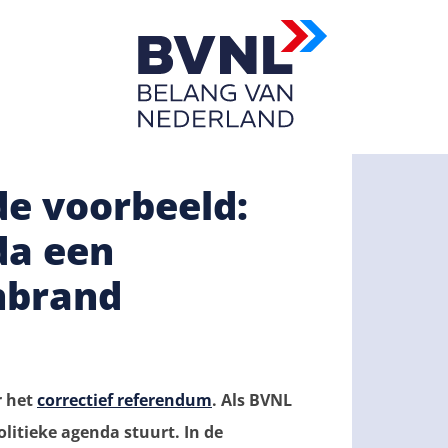
de voorbeeld:
da een
nbrand
r het
correctief referendum
. Als BVNL
olitieke agenda stuurt. In de