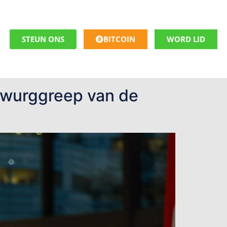
STEUN ONS
BITCOIN
WORD LID
e wurggreep van de