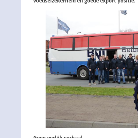
voedselzekerheid én goede export positie.”
Geen eerlijk verhaal