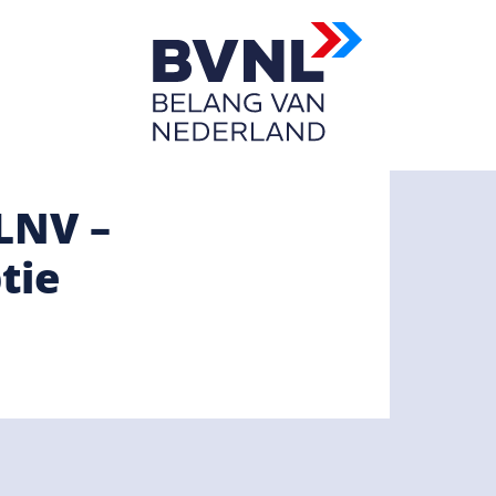
 LNV –
tie