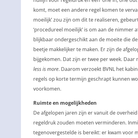
nullijn voor regeldruk en een ‘one in, one out
komt, moet een andere regel komen te verva
moeilijk’ zou zijn om dit te realiseren, gebeu
‘procedureel moeilijk’ is om aan de nimmer a
blijkbaar ondergeschikt aan de moeite die 
beetje makkelijker te maken. Er zijn de afgel
bijgekomen. Dat zijn er twee per week. Daar 
less is more
. Daarom verzoekt BVNL het kabine
regels op korte termijn geschrapt kunnen wo
voorkomen.
Ruimte en mogelijkheden
De afgelopen jaren zijn er vanuit de overheid
regeldruk zouden moeten verminderen. Inmi
tegenovergestelde is bereikt: er kwam voor m