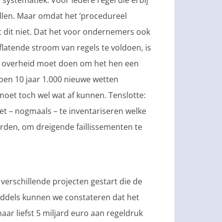
’ systematiek. Voor iedere regel die erbij
llen. Maar omdat het ‘procedureel
rt dit niet. Dat het voor ondernemers ook
flatende stroom van regels te voldoen, is
de overheid moet doen om het hen een
open 10 jaar 1.000 nieuwe wetten
moet toch wel wat af kunnen. Tenslotte:
t – nogmaals – te inventariseren welke
rden, om dreigende faillissementen te
 verschillende projecten gestart die de
ddels kunnen we constateren dat het
aar liefst 5 miljard euro aan regeldruk