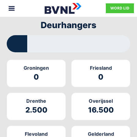
WORD LID
Deurhangers
32.951
200.000
Groningen
Friesland
0
0
Drenthe
Overijssel
2.500
16.500
Flevoland
Gelderland