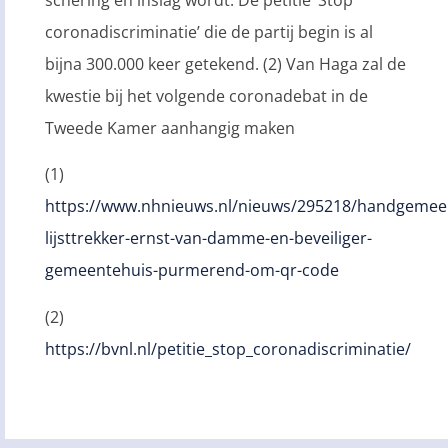
schering en inslag wordt. De petitie ‘Stop
coronadiscriminatie’ die de partij begin is al
bijna 300.000 keer getekend. (2) Van Haga zal de
kwestie bij het volgende coronadebat in de
Tweede Kamer aanhangig maken
(1)
https://www.nhnieuws.nl/nieuws/295218/handgemee
lijsttrekker-ernst-van-damme-en-beveiliger-
gemeentehuis-purmerend-om-qr-code
(2)
https://bvnl.nl/petitie_stop_coronadiscriminatie/