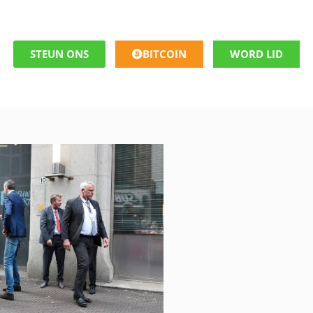
STEUN ONS
BITCOIN
WORD LID