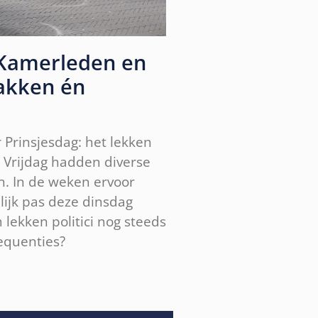
 Kamerleden en
akken én
or Prinsjesdag: het lekken
 Vrijdag hadden diverse
n. In de weken ervoor
nlijk pas deze dinsdag
ekken politici nog steeds
equenties?