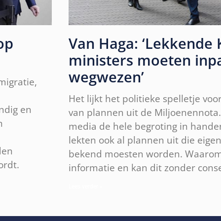
op
Van Haga: ‘Lekkende
ministers moeten inp
wegwezen’
igratie,
Het lijkt het politieke spelletje vo
ndig en
van plannen uit de Miljoenennota.
n
media de hele begroting in hande
lekten ook al plannen uit die eige
den
bekend moesten worden. Waarom l
ordt.
informatie en kan dit zonder cons
Lees verder »