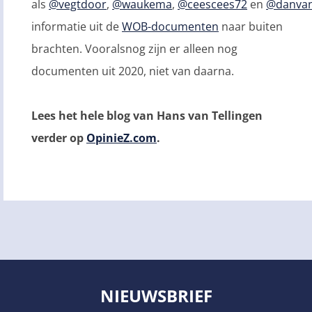
als
@vegtdoor
,
@waukema
,
@ceescees72
en
@danvan
informatie uit de
WOB-documenten
naar buiten
brachten. Vooralsnog zijn er alleen nog
documenten uit 2020, niet van daarna.
Lees het hele blog van Hans van Tellingen
verder op
OpinieZ.com
.
NIEUWSBRIEF