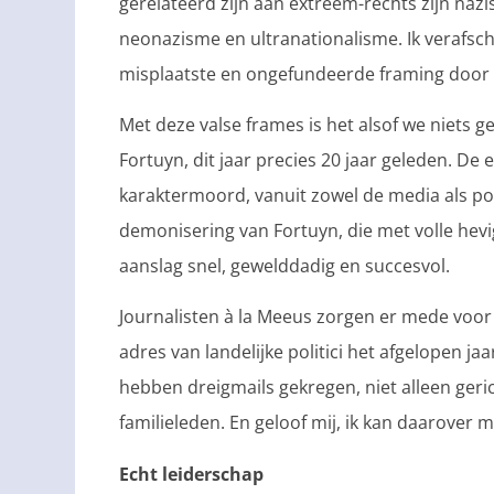
gerelateerd zijn aan extreem-rechts zijn na
neonazisme en ultranationalisme. Ik verafs
misplaatste en ongefundeerde framing door
Met deze valse frames is het alsof we niets
Fortuyn, dit jaar precies 20 jaar geleden. De
karaktermoord, vanuit zowel de media als p
demonisering van Fortuyn, die met volle hev
aanslag snel, gewelddadig en succesvol.
Journalisten à la Meeus zorgen er mede voor
adres van landelijke politici het afgelopen j
hebben dreigmails gekregen, niet alleen geri
familieleden. En geloof mij, ik kan daarover 
Echt leiderschap