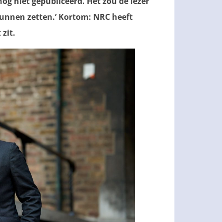
nog niet gepubliceerd. Het zou de lezer
kunnen zetten.’ Kortom: NRC heeft
 zit.