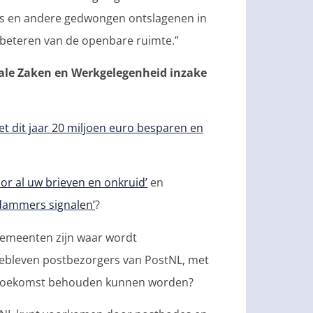
des en andere gedwongen ontslagenen in
rbeteren van de openbare ruimte.”
ale Zaken en Werkgelegenheid inzake
t dit jaar 20 miljoen euro besparen en
oor al uw brieven en onkruid’
en
dammers signalen’
?
 gemeenten zijn waar wordt
ebleven postbezorgers van PostNL, met
e toekomst behouden kunnen worden?