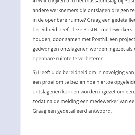
4) Wilt u kijken of u het massaontslag bij 
andere werknemers die ontslagen dreigen te 
in de openbare ruimte? Graag een gedetaille
bereidheid heeft deze PostNL-medewerkers o
houden, door samen met PostNL een project 
gedwongen ontslagenen worden ingezet als ex
openbare ruimte te verbeteren.
5) Heeft u de bereidheid om in navolging v
een proef om te bezien hoe hiertoe opgele
ontslagenen kunnen worden ingezet om eenz
zodat na de melding een medewerker van een
Graag een gedetailleerd antwoord.