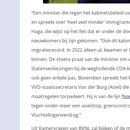
“Een minister die tegen het kabinetsbeleid 
en spreekt over ‘heel veel minder’ immigrante
Haga, die wijst op het feit dat er onder de d
nieuwkomers bij zijn gekomen. “Ook dit kabi
migratierecord. In 2022 alleen al, kwamen e
binnen. De stoere praat van de minister om v
Statenverkiezingen bij de weghollende CDA-ki
ook geen enkele pas. Bovendien spreekt het 
VVD-staatssecretaris Van der Burg (Asiel) di
maatregelen torpedeert. Hij is van de lijn
‘ho
tegen onder meer een asielstop, grenscontro
Vluchtelingenverdrag.”
Uit Kamervragen van BVNL zal blijken of de m