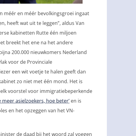
van méér en méér bevolkingsgroei ingaat
n, heeft wat uit te leggen”, aldus Van
iverse kabinetten Rutte één miljoen
net breekt het ene na het andere
r bijna 200.000 nieuwkomers Nederland
lak voor de Provinciale
ezer een wit voetje te halen geeft dan
kabinet zo niet met één mond. Het is
e elk voorstel voor immigratiebeperkende
e meer asielzoekers, hoe beter’
en is
les en het opzeggen van het VN-
inister de daad bij het woord zal voegen